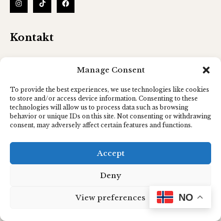
Kontakt
Telefonnummer
Manage Consent
9 2 9 2 7 3 7 4
To provide the best experiences, we use technologies like cookies
to store and/or access device information. Consenting to these
Epost
technologies will allow us to process data such as browsing
info@zenyaklinikk.no
behavior or unique IDs on this site. Not consenting or withdrawing
consent, may adversely affect certain features and functions.
Adresse
Håkonsgaten 33 5015 Bergen
Accept
Deny
NO
View preferences
Copyright © 2024 Zenya Medisinsk Klinikk Alle
Rettigheter Forbeholdt.